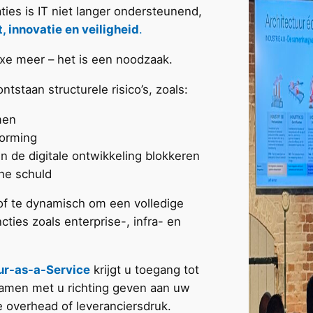
ties is IT niet langer ondersteunend,
, innovatie en veiligheid
.
uxe meer – het is een noodzaak.
tstaan structurele risico’s, zoals:
men
vorming
n de digitale ontwikkeling blokkeren
he schuld
n of te dynamisch om een volledige
ncties zoals enterprise-, infra- en
ur-as-a-Service
krijgt u toegang tot
 samen met u richting geven aan uw
 overhead of leveranciersdruk.