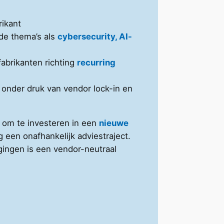
rikant
nde thema’s als
cybersecurity, AI-
fabrikanten richting
recurring
s
onder druk van vendor lock-in en
n om te investeren in een
nieuwe
g een onafhankelijk adviestraject.
gingen is een vendor-neutraal