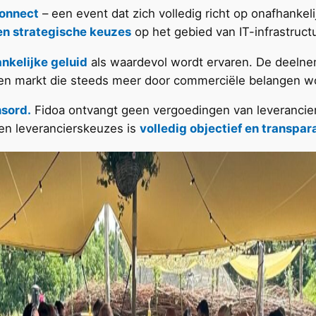
Connect
– een event dat zich volledig richt op onafhankel
en strategische keuzes
op het gebied van IT-infrastructu
nkelijke
geluid
als waardevol wordt ervaren. De deelne
en markt die steeds meer door commerciële belangen wo
nsord.
Fidoa ontvangt geen vergoedingen van leveranciers
en leverancierskeuzes is
volledig objectief en transpar