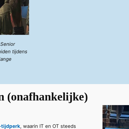
Senior
uiden tijdens
lange
 (onafhankelijke)
-tijdperk
, waarin IT en OT steeds