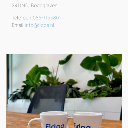
2411ND, Bodegraven
Telefoon
085-1155801
Email
info@fidoa.nl