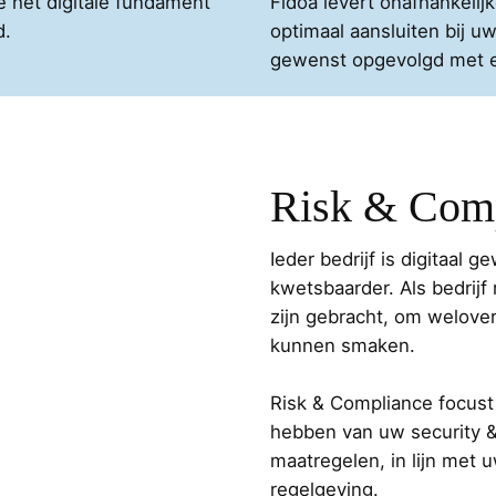
e het digitale fundament
Fidoa levert onafhankelij
d.
optimaal aansluiten bij uw
gewenst opgevolgd met ee
Risk & Com
Ieder bedrijf is digitaal
kwetsbaarder. Als bedrijf 
zijn gebracht, om welove
kunnen smaken.
Risk & Compliance focust 
hebben van uw security &
maatregelen, in lijn met 
regelgeving.