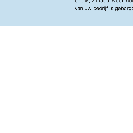
check, zodat u ‘weet’ ho
van uw bedrijf is geborg