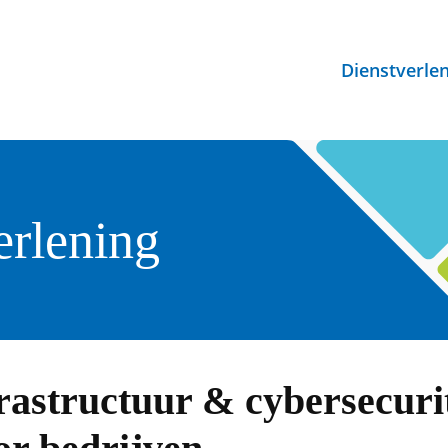
Dienstverle
erlening
frastructuur & cybersecuri