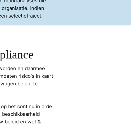
ke marktanalyses die
 organisatie. Indien
n selectietraject.
pliance
 geworden en daarmee
moeten risico's in kaart
rwogen beleid te
op het continu in orde
 beschikbaarheid
uw beleid en wet &